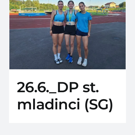
Galerija slik
Drugo
SLOADO-ANTIDOP
26.6._DP st.
mladinci (SG)