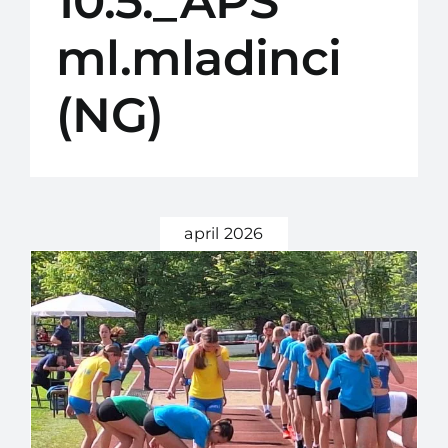
10.5._APS
ml.mladinci
(NG)
april 2026