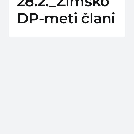
28.2._Zimsko
DP-meti člani
februar 2026