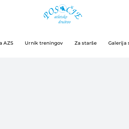
ja AZS
Urnik treningov
Za starše
Galerija 