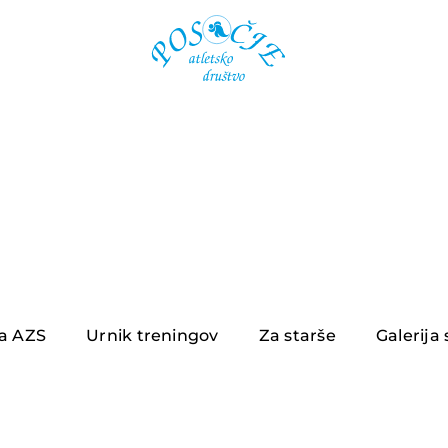
ja AZS
Urnik treningov
Za starše
Galerija 