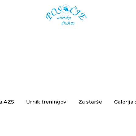
ja AZS
Urnik treningov
Za starše
Galerija 