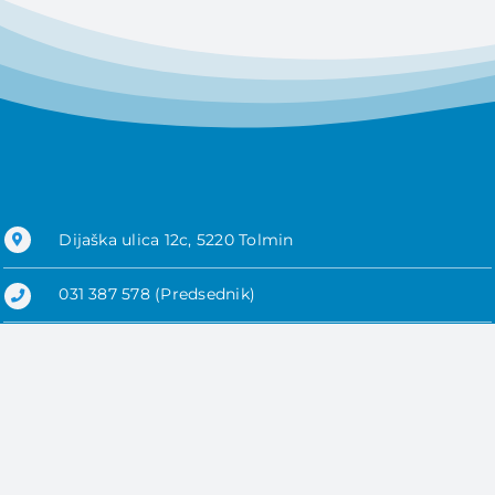
Dijaška ulica 12c, 5220 Tolmin
031 387 578 (Predsednik)
041 406 806 (Vodja sodnikov)
ad.posocje@gmail.com