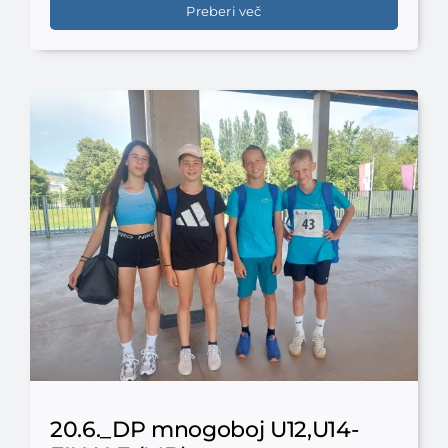
Preberi več
20.6._DP mnogoboj U12,U14-