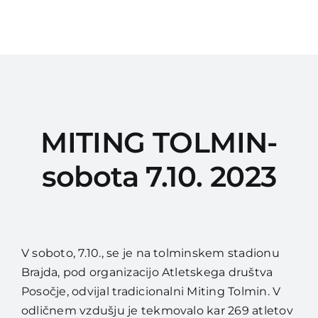
Kontakti in registracija AZS
Urnik treningov
Za starše
Galerija slik
MITING TOLMIN-
Drugo
sobota 7.10. 2023
SLOADO-ANTIDOP
V soboto, 7.10., se je na tolminskem stadionu
Brajda, pod organizacijo Atletskega društva
Posočje, odvijal tradicionalni Miting Tolmin. V
odličnem vzdušju je tekmovalo kar 269 atletov