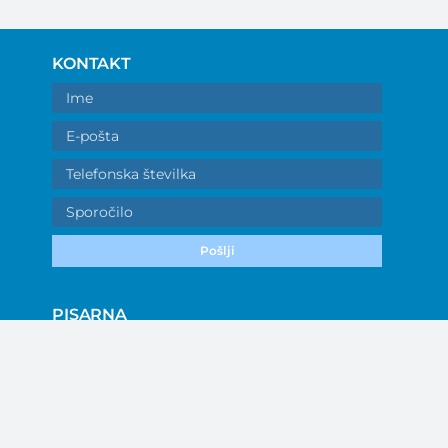
KONTAKT
Pošlji
PISARNA
Dijaška ulica 12c, 5220 Tolmin
031 387 578 (Predsednik)