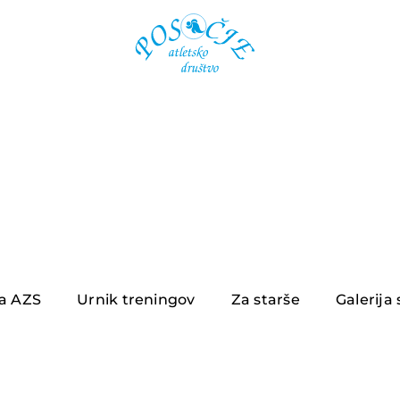
ja AZS
Urnik treningov
Za starše
Galerija 