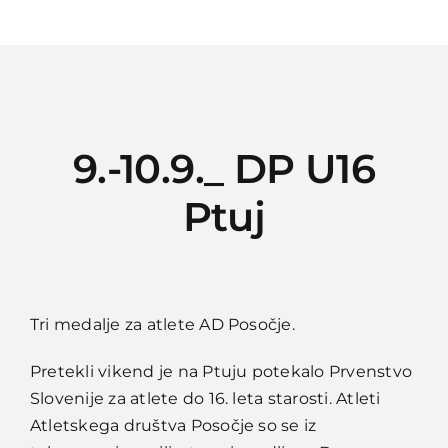
Urnik treningov
Za starše
Galerija slik
9.-10.9._ DP U16
Drugo
Ptuj
SLOADO-ANTIDOP
Tri medalje za atlete AD Posočje.
Pretekli vikend je na Ptuju potekalo Prvenstvo
Slovenije za atlete do 16. leta starosti. Atleti
Atletskega društva Posočje so se iz