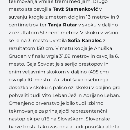
tekmovanja vrnili s tremi medljam. Drugo
mesto sta osvojila
Tevž Stamenković
v
suvanju krogle z metom dolgim 13 metrov in 9
centimetrov ter
Tanja Rutar
v skoku v daljino
z rezultatom 517 centimetrov. V skoku v višino
se je na 3. mesto uvrstila
Sofia Kanalec
z
rezultatom 150 cm. V metu kopja je Anuška
Gruden v finalu vrgla 31,89 metrov in osvojila 6.
mesto. Gaja Sovdat je s serijo prestopov in
enim veljavnim skokom v daljino (495 cm)
osvojila 10. mesto. Za izboljšavo osebnega
dosežka v skoku s palico oz. skoku v daljino gre
pohvaliti tudi Vito Leban Jež in Adrijano Leban.
Omenjeno prvenstvo je bilo tudi izbirno
tekmovanje za prihajajoči reprezentančni
nastop ekipe u16 na Slovaškem. Slovenske
barve bosta tako zastopala tudi posoška atleta